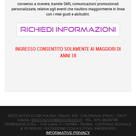
consenso a ricevere, tramite SMS, comunicazioni promozionali
personalizzate, relative agli eventi che risultino maggiormente in linea
con i miei gusti e abitudini.
INGRESSO CONSENTITO SOLAMENTE AI MAGGIORI DI
ANNI 18
BOCCACCIO CLUB via Del Tiglio, 143 - Calcinaia (Pisa) - Italy -
email:
boccaccio@boccaccio.it
- Tel. 370.3613739
Renegade s.r.l. - Via Lima, 7 – 00198 – Roma - Capitale Sociale
€ 10.000,00 - Iscrizione Cciaa e P.Iva: 14612161001
Informative Privacy