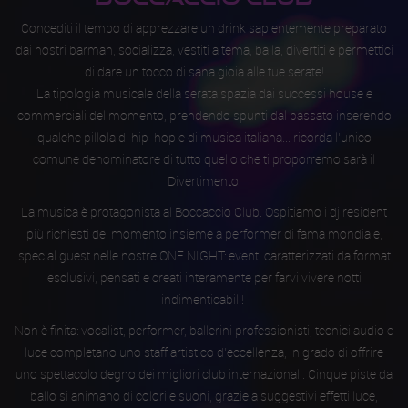
Concediti il tempo di apprezzare un drink sapientemente preparato
dai nostri barman, socializza, vestiti a tema, balla, divertiti e permettici
di dare un tocco di sana gioia alle tue serate!
La tipologia musicale della serata spazia dai successi house e
commerciali del momento, prendendo spunti dal passato inserendo
qualche pillola di hip-hop e di musica italiana... ricorda l'unico
comune denominatore di tutto quello che ti proporremo sarà il
Divertimento!
La musica è protagonista al Boccaccio Club. Ospitiamo i dj resident
più richiesti del momento insieme a performer di fama mondiale,
special guest nelle nostre ONE NIGHT: eventi caratterizzati da format
esclusivi, pensati e creati interamente per farvi vivere notti
indimenticabili!
Non è finita: vocalist, performer, ballerini professionisti, tecnici audio e
luce completano uno staff artistico d'eccellenza, in grado di offrire
uno spettacolo degno dei migliori club internazionali. Cinque piste da
ballo si animano di colori e suoni, grazie a suggestivi effetti luce,