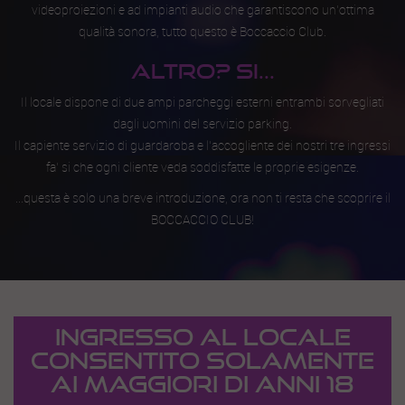
videoproiezioni e ad impianti audio che garantiscono un'ottima
qualità sonora, tutto questo è Boccaccio Club.
ALTRO? SI...
Il locale dispone di due ampi parcheggi esterni entrambi sorvegliati
dagli uomini del servizio parking.
Il capiente servizio di guardaroba e l'accogliente dei nostri tre ingressi
fa’ si che ogni cliente veda soddisfatte le proprie esigenze.
...questa è solo una breve introduzione, ora non ti resta che scoprire il
BOCCACCIO CLUB!
INGRESSO AL LOCALE
CONSENTITO SOLAMENTE
AI MAGGIORI DI ANNI 18