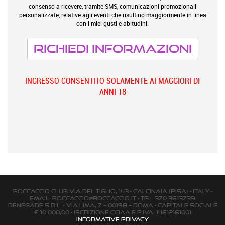
consenso a ricevere, tramite SMS, comunicazioni promozionali
personalizzate, relative agli eventi che risultino maggiormente in linea
con i miei gusti e abitudini.
INGRESSO CONSENTITO SOLAMENTE AI MAGGIORI DI
ANNI 18
BOCCACCIO CLUB via Del Tiglio, 143 - Calcinaia (Pisa) - Italy -
email:
boccaccio@boccaccio.it
- Tel. 370.3613739
Renegade s.r.l. - Via Lima, 7 – 00198 – Roma - Capitale Sociale
€ 10.000,00 - Iscrizione Cciaa e P.Iva: 14612161001
Informative Privacy