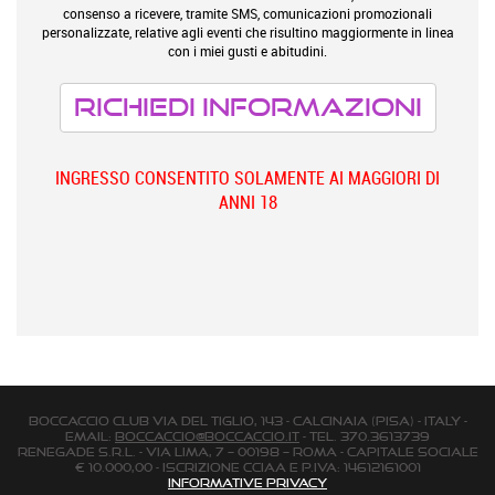
consenso a ricevere, tramite SMS, comunicazioni promozionali
personalizzate, relative agli eventi che risultino maggiormente in linea
con i miei gusti e abitudini.
INGRESSO CONSENTITO SOLAMENTE AI MAGGIORI DI
ANNI 18
BOCCACCIO CLUB via Del Tiglio, 143 - Calcinaia (Pisa) - Italy -
email:
boccaccio@boccaccio.it
- Tel. 370.3613739
Renegade s.r.l. - Via Lima, 7 – 00198 – Roma - Capitale Sociale
€ 10.000,00 - Iscrizione Cciaa e P.Iva: 14612161001
Informative Privacy