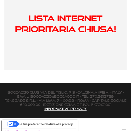
LISTA INTERNET
PRIORITARIA CHIUSA!
BOCCACCIO CLUB via Del Tiglio, 143 - Calcinaia (Pisa) - Italy -
email:
boccaccio@boccaccio.it
- Tel. 370.3613739
Renegade s.r.l. - Via Lima, 7 – 00198 – Roma - Capitale Sociale
€ 10.000,00 - Iscrizione Cciaa e P.Iva: 14612161001
Informative Privacy
Le tue preferenze relative alla privacy