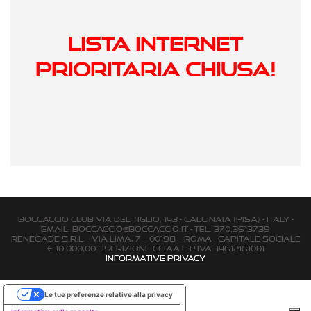
LISTA INTERNET
PRIORITARIA CHIUSA!
BOCCACCIO CLUB via Del Tiglio, 143 - Calcinaia (Pisa) - Italy -
email:
boccaccio@boccaccio.it
- Tel. 370.3613739
Renegade s.r.l. - Via Lima, 7 – 00198 – Roma - Capitale Sociale
€ 10.000,00 - Iscrizione Cciaa e P.Iva: 14612161001
Informative Privacy
Le tue preferenze relative alla privacy