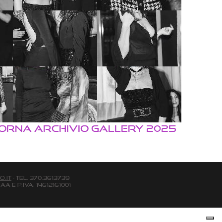
TORNA ARCHIVIO GALLERY 2025
o.it
- Tel. 370.3613739
aa e P.Iva: 14612161001