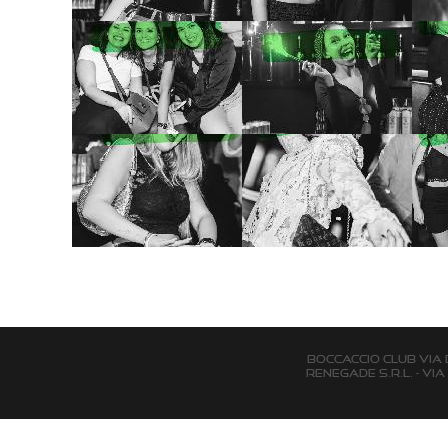
BOCCACCIO CLUB via Del
Renegade s.r.l. - Via 