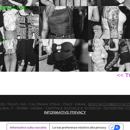
<< 
 Tiglio, 143 - Calcinaia (Pisa) - Italy - email:
boccaccio@boccacci
Lima, 7 – 00198 – Roma - Capitale Sociale € 10.000,00 - Iscrizione Cci
Informative Privacy
Informativa sulla raccolta
Le tue preferenze relative alla privacy