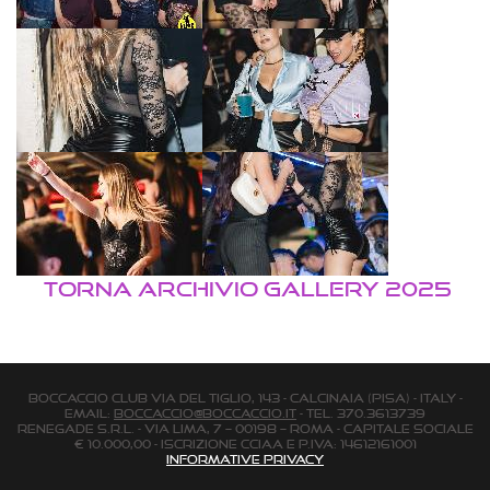
TORNA ARCHIVIO GALLERY 2025
BOCCACCIO CLUB via Del Tiglio, 143 - Calcinaia (Pisa) - Italy -
email:
boccaccio@boccaccio.it
- Tel. 370.3613739
Renegade s.r.l. - Via Lima, 7 – 00198 – Roma - Capitale Sociale
€ 10.000,00 - Iscrizione Cciaa e P.Iva: 14612161001
Informative Privacy