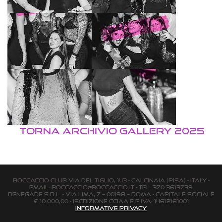
TORNA ARCHIVIO GALLERY 2025
BOCCACCIO CLUB via Del Tiglio, 143 - Calcinaia (Pisa) - Italy -
email:
boccaccio@boccaccio.it
- Tel. 370.3613739
Renegade s.r.l. - Via Lima, 7 – 00198 – Roma - Capitale Sociale
€ 10.000,00 - Iscrizione Cciaa e P.Iva: 14612161001
Informative Privacy