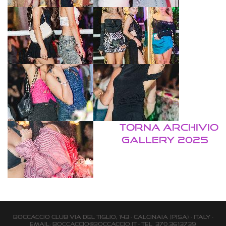
TORNA ARCHIVIO
GALLERY 2025
BOCCACCIO CLUB via Del Tiglio, 143 - Calcinaia (Pisa) - Italy -
email:
boccaccio@boccaccio.it
- Tel. 370.3613739