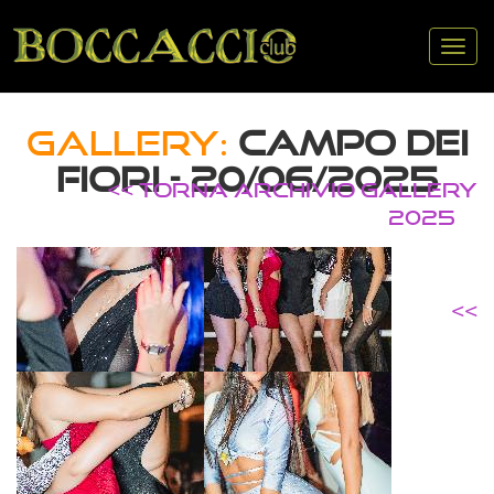
Tog
nav
GALLERY:
CAMPO DEI
FIORI - 20/06/2025
<< TORNA ARCHIVIO GALLERY
2025
<<