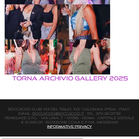
TORNA ARCHIVIO GALLERY 2025
BOCCACCIO CLUB via Del Tiglio, 143 - Calcinaia (Pisa) - Italy -
email:
boccaccio@boccaccio.it
- Tel. 370.3613739
Renegade s.r.l. - Via Lima, 7 – 00198 – Roma - Capitale Sociale
€ 10.000,00 - Iscrizione Cciaa e P.Iva: 14612161001
Informative Privacy