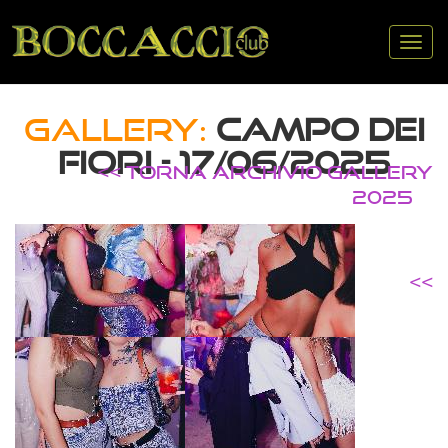
Tog
nav
GALLERY:
CAMPO DEI
FIORI - 17/06/2025
<< TORNA ARCHIVIO GALLERY
2025
<<