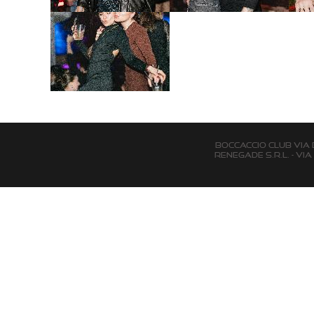
BOCCACCIO CLUB via Del
Renegade s.r.l. - Via 