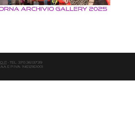
TORNA ARCHIVIO GALLERY 2025
o.it
- Tel. 370.3613739
aa e P.Iva: 14612161001